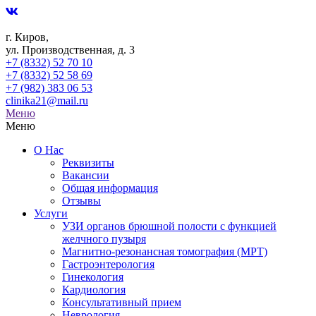
г. Киров,
ул. Производственная, д. 3
+7 (8332) 52 70 10
+7 (8332) 52 58 69
+7 (982) 383 06 53
clinika21@mail.ru
Меню
Меню
О Нас
Реквизиты
Вакансии
Общая информация
Отзывы
Услуги
УЗИ органов брюшной полости с функцией
желчного пузыря
Магнитно-резонансная томография (МРТ)
Гастроэнтерология
Гинекология
Кардиология
Консультативный прием
Неврология