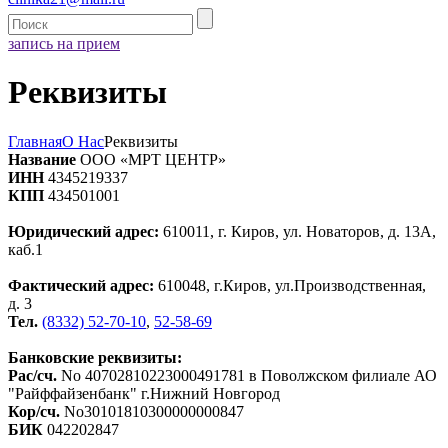
запись на прием
Реквизиты
Главная
О Нас
Реквизиты
Название
ООО «МРТ ЦЕНТР»
ИНН
4345219337
КПП
434501001
Юридический адрес:
610011, г. Киров, ул. Новаторов, д. 13А,
каб.1
Фактический адрес:
610048, г.Киров, ул.Производственная,
д. 3
Тел.
(8332) 52-70-10
,
52-58-69
Банковские реквизиты:
Рас/сч.
No 40702810223000491781 в Поволжском филиале АО
"Райффайзенбанк" г.Нижний Новгород
Кор/сч.
No30101810300000000847
БИК
042202847