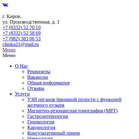
г. Киров,
ул. Производственная, д. 3
+7 (8332) 52 70 10
+7 (8332) 52 58 69
+7 (982) 383 06 53
clinika21@mail.ru
Меню
Меню
О Нас
Реквизиты
Вакансии
Общая информация
Отзывы
Услуги
УЗИ органов брюшной полости с функцией
желчного пузыря
Магнитно-резонансная томография (МРТ)
Гастроэнтерология
Гинекология
Кардиология
Консультативный прием
Неврология