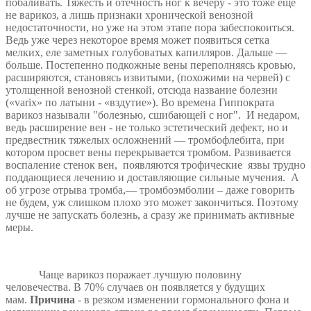
побаливать. Тяжесть и отечность ног к вечеру - это тоже еще
не варикоз, а лишь признаки хронической венозной
недостаточности, но уже на этом этапе пора забеспокоиться.
Ведь уже через некоторое время может появиться сетка
мелких, еле заметных голубоватых капилляров. Дальше —
больше. Постепенно подкожные вены переполняясь кровью,
расширяются, становясь извитыми, (похожими на червей) с
утолщенной венозной стенкой, отсюда название болезни
(«varix» по латыни - «вздутие»). Во времена Гиппократа
варикоз называли "болезнью, сшибающей с ног". И недаром,
ведь расширение вен - не только эстетический дефект, но и
предвестник тяжелых осложнений — тромбофлебита, при
котором просвет вены перекрывается тромбом. Развивается
воспаление стенок вен, появляются трофические язвы трудно
поддающиеся лечению и доставляющие сильные мучения. А
об угрозе отрыва тромба,— тромбоэмболии – даже говорить
не будем, уж слишком плохо это может закончиться. Поэтому
лучше не запускать болезнь, а сразу же принимать активные
меры.
Чаще варикоз поражает лучшую половину
человечества. В 70% случаев он появляется у будущих
мам.
Причина
- в резком изменении гормонального фона и