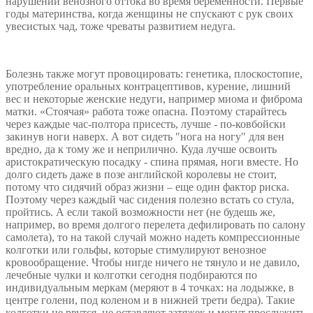
нарушении венозного оттока во время беременности. Первые
годы материнства, когда женщины не спускают с рук своих
увесистых чад, тоже чреваты развитием недуга.
Болезнь также могут провоцировать: генетика, плоскостопие,
употребление оральных контрацептивов, курение, лишний
вес и некоторые женские недуги, например миома и фиброма
матки. «Стоячая» работа тоже опасна. Поэтому старайтесь
через каждые час-полтора присесть, лучше - по-ковбойски
закинув ноги наверх. А вот сидеть "нога на ногу" для вен
вредно, да к тому же и неприлично. Куда лучше освоить
аристократическую посадку - спина прямая, ноги вместе. Но
долго сидеть даже в позе английской королевы не стоит,
потому что сидячий образ жизни – еще один фактор риска.
Поэтому через каждый час сидения полезно встать со стула,
пройтись. А если такой возможности нет (не будешь же,
например, во время долгого перелета дефилировать по салону
самолета), то на такой случай можно надеть компрессионные
колготки или гольфы, которые стимулируют венозное
кровообращение. Чтобы нигде ничего не тянуло и не давило,
лечебные чулки и колготки сегодня подбираются по
индивидуальным меркам (меряют в 4 точках: на лодыжке, в
центре голени, под коленом и в нижней трети бедра). Такие
колготки не рвутся, не оставляют затяжек и могут прослужить