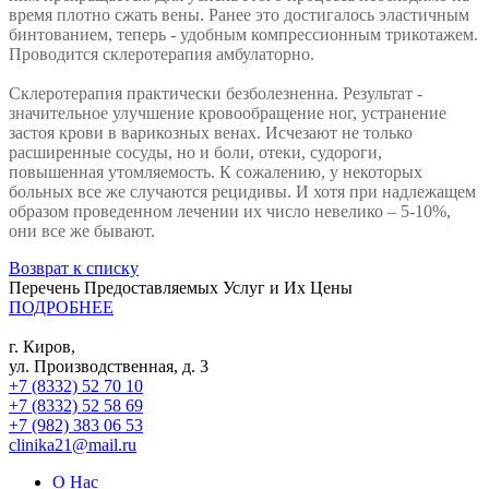
время плотно сжать вены. Ранее это достигалось эластичным
бинтованием, теперь - удобным компрессионным трикотажем.
Проводится склеротерапия амбулаторно.
Склеротерапия практически безболезненна. Результат -
значительное улучшение кровообращение ног, устранение
застоя крови в варикозных венах. Исчезают не только
расширенные сосуды, но и боли, отеки, судороги,
повышенная утомляемость. К сожалению, у некоторых
больных все же случаются рецидивы. И хотя при надлежащем
образом проведенном лечении их число невелико – 5-10%,
они все же бывают.
Возврат к списку
Перечень Предоставляемых Услуг и Их Цены
ПОДРОБНЕЕ
г. Киров,
ул. Производственная, д. 3
+7 (8332) 52 70 10
+7 (8332) 52 58 69
+7 (982) 383 06 53
clinika21@mail.ru
О Нас