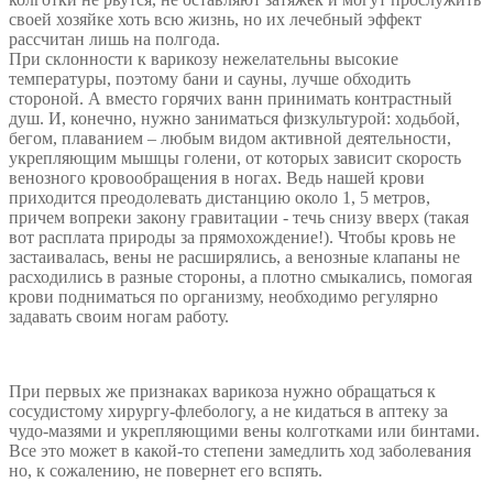
своей хозяйке хоть всю жизнь, но их лечебный эффект
рассчитан лишь на полгода.
При склонности к варикозу нежелательны высокие
температуры, поэтому бани и сауны, лучше обходить
стороной. А вместо горячих ванн принимать контрастный
душ. И, конечно, нужно заниматься физкультурой: ходьбой,
бегом, плаванием – любым видом активной деятельности,
укрепляющим мышцы голени, от которых зависит скорость
венозного кровообращения в ногах. Ведь нашей крови
приходится преодолевать дистанцию около 1, 5 метров,
причем вопреки закону гравитации - течь снизу вверх (такая
вот расплата природы за прямохождение!). Чтобы кровь не
застаивалась, вены не расширялись, а венозные клапаны не
расходились в разные стороны, а плотно смыкались, помогая
крови подниматься по организму, необходимо регулярно
задавать своим ногам работу.
При первых же признаках варикоза нужно обращаться к
сосудистому хирургу-флебологу, а не кидаться в аптеку за
чудо-мазями и укрепляющими вены колготками или бинтами.
Все это может в какой-то степени замедлить ход заболевания
но, к сожалению, не повернет его вспять.