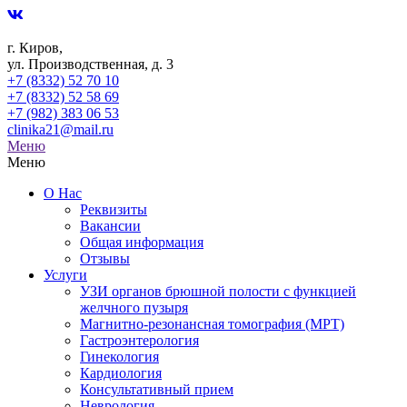
г. Киров,
ул. Производственная, д. 3
+7 (8332) 52 70 10
+7 (8332) 52 58 69
+7 (982) 383 06 53
clinika21@mail.ru
Меню
Меню
О Нас
Реквизиты
Вакансии
Общая информация
Отзывы
Услуги
УЗИ органов брюшной полости с функцией
желчного пузыря
Магнитно-резонансная томография (МРТ)
Гастроэнтерология
Гинекология
Кардиология
Консультативный прием
Неврология