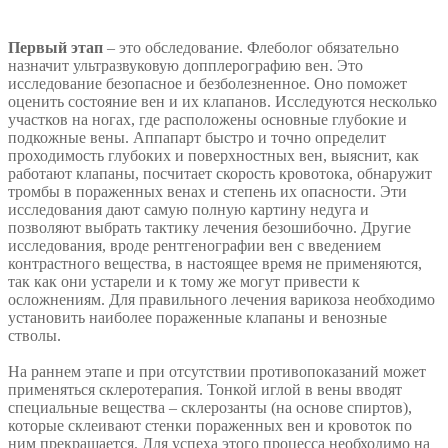
Первый этап
– это обследование. Флеболог обязательно
назначит ультразвуковую допплерографию вен. Это
исследование безопасное и безболезненное. Оно поможет
оценить состояние вен и их клапанов. Исследуются несколько
участков на ногах, где расположены основные глубокие и
подкожные вены. Аппапарт быстро и точно определит
проходимость глубоких и поверхностных вен, выяснит, как
работают клапаны, посчитает скорость кровотока, обнаружит
тромбы в пораженных венах и степень их опасности. Эти
исследования дают самую полную картину недуга и
позволяют выбрать тактику лечения безошибочно. Другие
исследования, вроде рентгенографии вен с введением
контрастного вещества, в настоящее время не применяются,
так как они устарели и к тому же могут привести к
осложнениям. Для правильного лечения варикоза необходимо
установить наиболее пораженные клапаны и венозные
стволы.
На раннем этапе и при отсутствии противопоказаний может
применяться склеротерапия. Тонкой иглой в вены вводят
специальные вещества – склерозанты (на основе спиртов),
которые склеивают стенки пораженных вен и кровоток по
ним прекращается. Для успеха этого процесса необходимо на